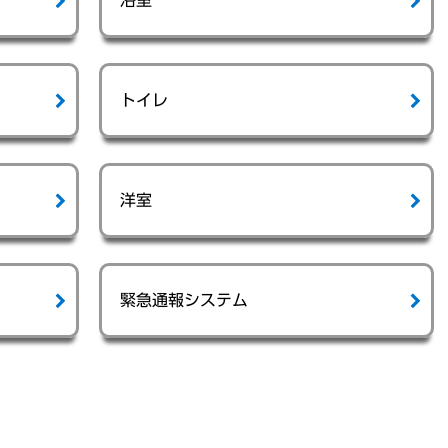
浴室
トイレ
洋室
緊急通報システム