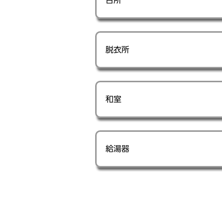
台所
脱衣所
和室
給湯器