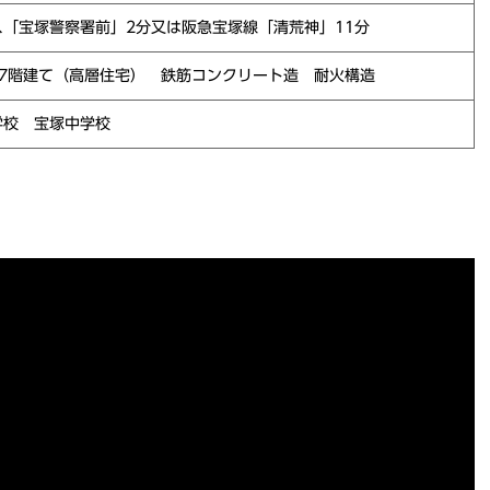
ス「宝塚警察署前」2分又は阪急宝塚線「清荒神」11分
 7階建て（高層住宅） 鉄筋コンクリート造 耐火構造
学校 宝塚中学校